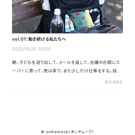
vol.01：動き続ける私たちへ
2025/10/20 00:00
朝、子どもを送り出して、メールを返して、会議の合間にス
ーパーに寄って、夜は家で、また少しだけ仕事をする。自分
のこと、家のこと…気づけば、1日中、動いてる。私たちの暮
続きを読む
らしは、誰かのため、自分のため、未...
© onthemove（オンザムーブ）